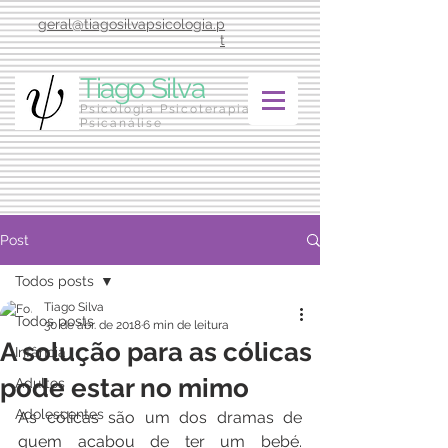
geral@tiagosilvapsicologia.p
t
Tiago Silva
Psicologia Psicoterapia
Psicanálise
Post
Todos posts
Tiago Silva
Todos posts
30 de abr. de 2018
6 min de leitura
A solução para as cólicas
Infância
pode estar no mimo
Adultos
Adolescentes
As cólicas são um dos dramas de 
quem acabou de ter um bebé. 