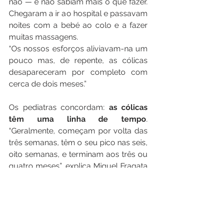
não — e não sabiam mais o que fazer. 
Chegaram a ir ao hospital e passavam 
noites com a bebé ao colo e a fazer 
muitas massagens.
“Os nossos esforços aliviavam-na um 
pouco mas, de repente, as cólicas 
desapareceram por completo com 
cerca de dois meses.”
Os pediatras concordam: 
as cólicas 
têm uma linha de tempo
. 
“Geralmente, começam por volta das 
três semanas, têm o seu pico nas seis, 
oito semanas, e terminam aos três ou 
quatro meses”, explica Miguel Fragata 
Correia, que acrescenta que ”são uma 
fase que todos os bebés passam, 
apenas existem uns que se 
manifestam mais que outros
. E 