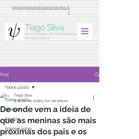
geral@tiagosilvapsicologia.p
t
Tiago Silva
Psicologia Psicoterapia
Psicanálise
Post
Todos posts
Tiago Silva
Todos posts
9 de jul. de 2018
5 min de leitura
De onde vem a ideia de
Infância
que as meninas são mais
Adultos
Adolescentes
próximas dos pais e os