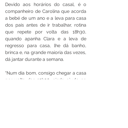
Devido aos horários do casal, é o 
companheiro de Carolina que acorda 
a bebé de um ano e a leva para casa 
dos pais antes de ir trabalhar, rotina 
que repete por volta das 18h30, 
quando apanha Clara e a leva de 
regresso para casa, lhe dá banho, 
brinca e, na grande maioria das vezes, 
dá jantar durante a semana.
“Num dia bom, consigo chegar a casa 
por volta das 19h30, ainda ajudo no 
banho ou dou a comida. Mas na 
grande maioria das vezes, quando 
chego já tudo isso está feito.A Clara 
tem horários que devem ser 
cumpridos, caso contrário fica 
completamente desrregulada e 
birrenta. E também já chegou a 