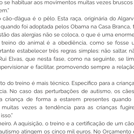
o se habituar aos movimentos muitas vezes bruscos 
em.”
cão-d’água é o pêlo. Esta raça, originária do Algar
 quando foi adoptada pelos Obama na Casa Branca, 
estão das alergias não se coloca, o que é uma enorm
o treino do animal é a obediência, como se fosse 
tante estabelecer três regras simples: não saltar, nã
i Elvas, que nesta fase, como na seguinte, se limit
 supervisionar e facilitar, promovendo sempre a relaçã
do treino é mais técnico. Específico para a crianç
ência. No caso das perturbações de autismo, os cães
 criança de forma a estarem presentes quando f
e muitas vezes a tendência para as crianças fugir
isso.”
eiro. A aquisição, o treino e a certificação de um cão
autismo atingem os cinco mil euros. No Orçamento d