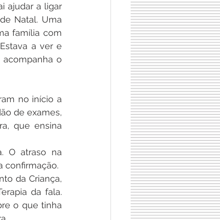
 ajudar a ligar 
de Natal. Uma 
a família com 
Estava a ver e 
o acompanha o 
am no início a 
dão de exames, 
a, que ensina 
. O atraso na 
 a confirmação.
o da Criança, 
rapia da fala. 
re o que tinha 
a.