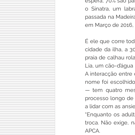
espera, 70% são para
o Sinatra, um labr
passada na Madeira
em Março de 2016, 
É ele que corre to
cidade da ilha, a 3
praia de calhau rol
Lia, um cão-d’água 
A interacção entre 
nome foi escolhido 
— tem quatro mes
processo longo de f
a lidar com as ans
“Enquanto os adult
troca. Não exige, n
APCA.