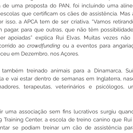
a de uma proposta do PAN, foi incluindo uma alíne
 escolas que certificam os cães de assistência. Mas 
or isso, a APCA tem de ser criativa. “Vamos retirand
 pagar, para que outras, que não têm possibilidade
 apoiadas” explica Rui Elvas. Muitas vezes não é 
orrido ao 
crowdfunding
 ou a eventos para angariaç
ceu em Dezembro, nos Açores.
também treinado animais para a Dinamarca, Suíç
 e vai estar dentro de semanas em Inglaterra, nas
inadores, terapeutas, veterinários e psicólogos, u
uir uma associação sem fins lucrativos surgiu quan
9 Training Center, a escola de treino canino que Ru
untar se podiam treinar um cão de assistência par