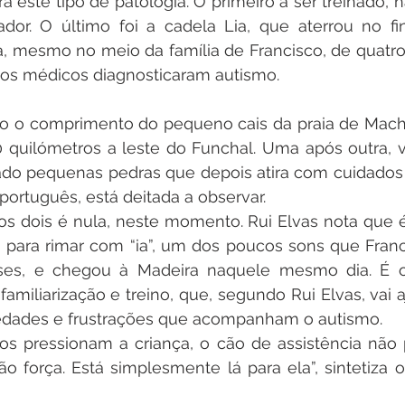
 este tipo de patologia. O primeiro a ser treinado, há
ador. O último foi a cadela Lia, que aterrou no fi
, mesmo no meio da família de Francisco, de quatro
os médicos diagnosticaram autismo.
do o comprimento do pequeno cais da praia de Machi
0 quilómetros a leste do Funchal. Uma após outra, va
ado pequenas pedras que depois atira com cuidados m
português, está deitada a observar.
os dois é nula, neste momento. Rui Elvas nota que é
para rimar com “ia”, um dos poucos sons que Francis
es, e chegou à Madeira naquele mesmo dia. É o 
amiliarização e treino, que, segundo Rui Elvas, vai aj
iedades e frustrações que acompanham o autismo.
os pressionam a criança, o cão de assistência não
ão força. Está simplesmente lá para ela”, sintetiza o