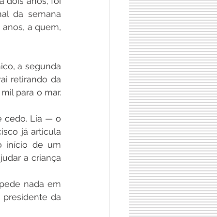
 dois anos, foi 
nal da semana 
 anos, a quem, 
co, a segunda 
i retirando da 
il para o mar. 
 cedo. Lia — o 
co já articula 
início de um 
udar a criança 
 pede nada em 
 presidente da 