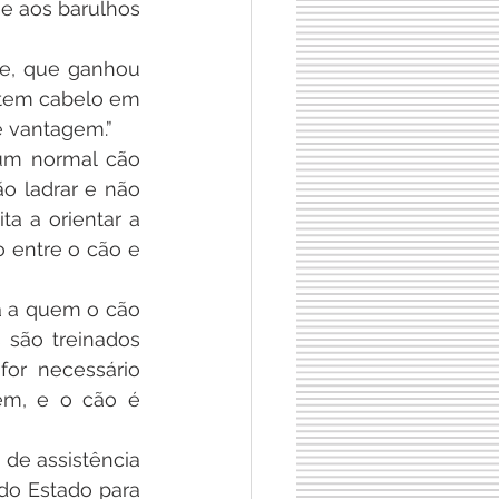
e aos barulhos 
ve, que ganhou 
tem cabelo em 
e vantagem.”
um normal cão 
o ladrar e não 
a a orientar a 
o entre o cão e 
a a quem o cão 
 são treinados 
or necessário 
em, e o cão é 
 de assistência 
o Estado para 