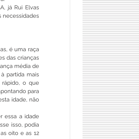
 já Rui Elvas 
s necessidades 
as, é uma raça 
s das crianças 
rança média de 
 partida mais 
ápido, o que 
pontando para 
sta idade, não 
r essa a idade 
se isso, podia 
s oito e as 12 