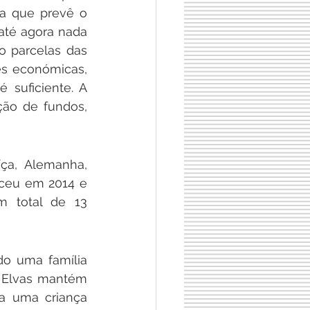
a que prevê o 
até agora nada 
o parcelas das 
s económicas, 
suficiente. A 
ão de fundos, 
a, Alemanha, 
ceu em 2014 e 
m total de 13 
do uma família 
i Elvas mantém 
a uma criança 