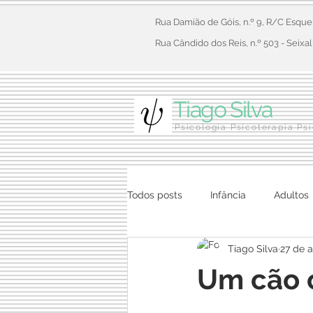
Rua Damião de Góis, n.º 9, R/C Esqu
Rua Cândido dos Reis, n.º 503 - Seixal
Tiago Silva
Psicologia Psicoterapia Ps
Todos posts
Infância
Adultos
Tiago Silva
27 de a
Um cão 