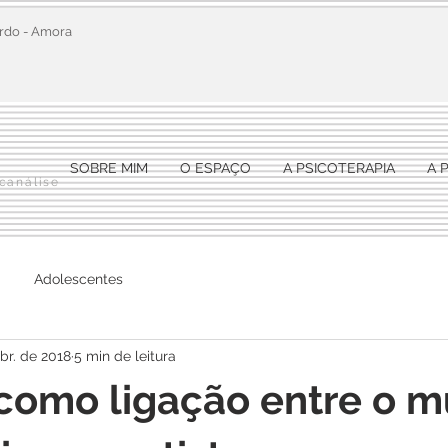
erdo - Amora
SOBRE MIM
O ESPAÇO
A PSICOTERAPIA
A 
icanálise
Adolescentes
br. de 2018
5 min de leitura
como ligação entre o 