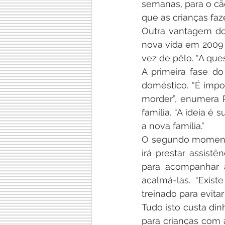
semanas, para o cã
que as crianças faz
Outra vantagem do 
nova vida em 2009
vez de pêlo. “A qu
A primeira fase d
doméstico. “É impor
morder”, enumera Ru
família. “A ideia é
a nova família.”
O segundo momento 
irá prestar assist
para acompanhar a
acalmá-las. “Exist
treinado para evitar 
Tudo isto custa dinh
para crianças com 