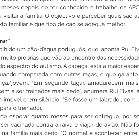
 meses depois de ter conhecido o trabalho da APCA,
 visitar a família. O objectivo é perceber quais são a
xto familiar e que tipo de cão se adequa melhor.
rar”
olhido um cão-d’água português, que, aponta Rui Elv
 muito próprias que vão ao encontro das necessidade
o espectro do autismo. À cabeça, está a maior espe
quando comparada com outras raças, o que garante à
ça/jovem. “Em segundo lugar, amadurecem mais r
m a ser treinados mais cedo”, enumera Rui Elvas, a
 imóvel e em silêncio. “Se fosse um labrador, com e
para o treinador.
e de esperar quatro meses para ser entregue, por se
er vacinada contra a raiva e viajar de avião. Não fos
a na família mais cedo. “O normal é acontecer entre a