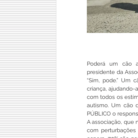
Poderá um cão aj
presidente da Asso
“Sim, pode.” Um cã
criança, ajudando-
com todos os estímu
autismo. Um cão de
PÚBLICO o respons
A associação, que n
com perturbações 