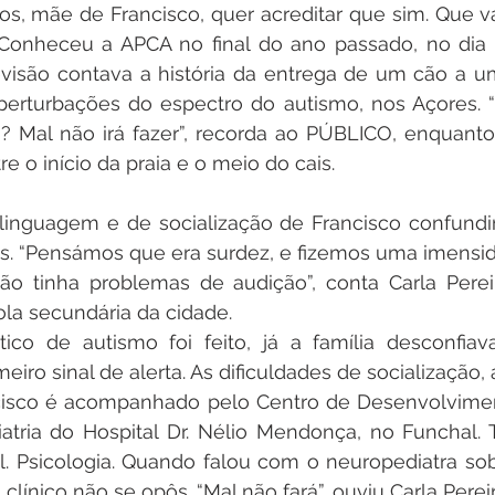
nos, mãe de Francisco, quer acreditar que sim. Que vai
 Conheceu a APCA no final do ano passado, no dia 
visão contava a história da entrega de um cão a um
perturbações do espectro do autismo, nos Açores. “
? Mal não irá fazer”, recorda ao PÚBLICO, enquant
re o início da praia e o meio do cais.
 linguagem e de socialização de Francisco confundir
os. “Pensámos que era surdez, e fizemos uma imensi
o tinha problemas de audição”, conta Carla Pereir
la secundária da cidade.
co de autismo foi feito, já a família desconfiava
eiro sinal de alerta. As dificuldades de socialização,
cisco é acompanhado pelo Centro de Desenvolviment
tria do Hospital Dr. Nélio Mendonça, no Funchal. Te
l. Psicologia. Quando falou com o neuropediatra sob
o clínico não se opôs. “Mal não fará”, ouviu Carla Pereir