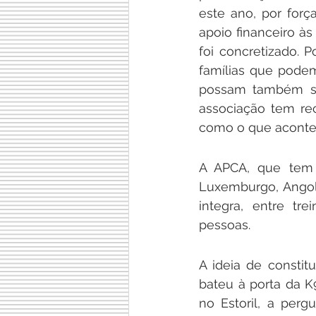
este ano, por forç
apoio financeiro às
foi concretizado. P
famílias que podem
possam também ser
associação tem rec
como o que aconte
A APCA, que tem 
Luxemburgo, Angola
integra, entre tre
pessoas.
A ideia de constit
bateu à porta da K
no Estoril, a perg