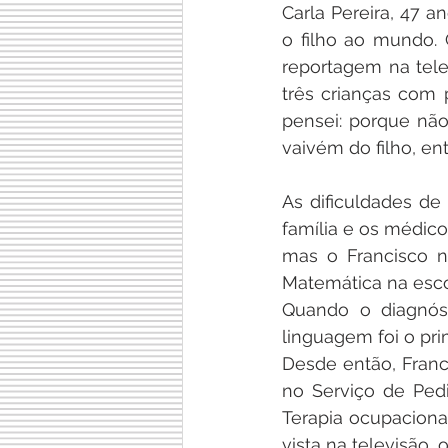
Carla Pereira, 47 a
o filho ao mundo.
reportagem na tele
três crianças com 
pensei: porque não
vaivém do filho, ent
As dificuldades de
família e os médic
mas o Francisco nã
Matemática na esco
Quando o diagnósti
linguagem foi o prim
Desde então, Fran
no Serviço de Pedia
Terapia ocupaciona
vista na televisão, 