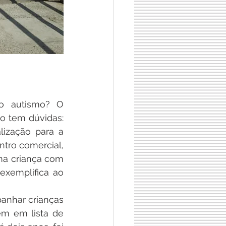
o autismo? O 
o tem dúvidas: 
ização para a 
ro comercial, 
ma criança com 
xemplifica ao 
anhar crianças 
m em lista de 