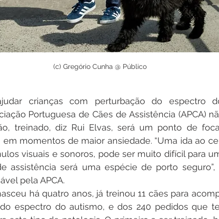
(c) Gregório Cunha @ Público
udar crianças com perturbação do espectro d
ciação Portuguesa de Cães de Assistência (APCA) nã
o, treinado, diz Rui Elvas, será um ponto de focal
a em momentos de maior ansiedade. “Uma ida ao cent
los visuais e sonoros, pode ser muito difícil para u
 assistência será uma espécie de porto seguro”, e
ável pela APCA.
asceu há quatro anos, já treinou 11 cães para acomp
do espectro do autismo, e dos 240 pedidos que te