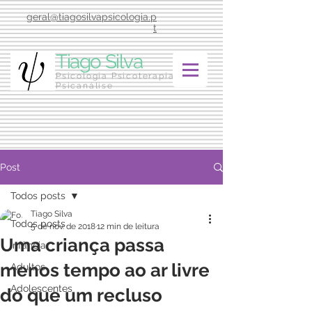
geral@tiagosilvapsicologia.p
t
Tiago Silva
Psicologia Psicoterapia
Psicanálise
Post
Todos posts
Tiago Silva
Todos posts
5 de nov. de 2018
12 min de leitura
Uma criança passa
Infância
menos tempo ao ar livre
Adultos
Adolescentes
do que um recluso