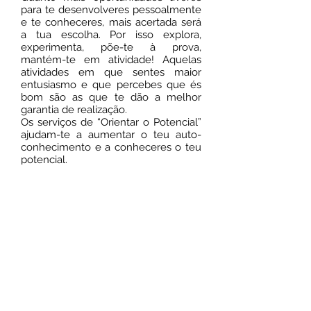
para te desenvolveres pessoalmente
e te conheceres, mais acertada será
a tua escolha. Por isso explora,
experimenta, põe-te à prova,
mantém-te em atividade! Aquelas
atividades em que sentes maior
entusiasmo e que percebes que és
bom são as que te dão a melhor
garantia de realização.
Os serviços de “Orientar o Potencial”
ajudam-te a aumentar o teu auto-
conhecimento e a conheceres o teu
potencial.
Orientamos para uma realização
profissional e pessoal.
Agendar consulta
Faça o agendamento online.
É fácil, rápido e seguro.