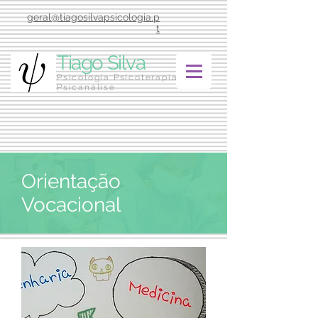
geral@tiagosilvapsicologia.p
t
Tiago Silva
Psicologia Psicoterapia
Psicanálise
Orientação
Vocacional