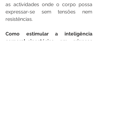
as actividades onde o corpo possa 
expressar-se sem tensões nem 
resistências.
Como estimular a inteligência 
corporal-cinestésica em crianças 
onde este tipo de inteligência não 
está tão desenvolvida?
Encorajando-as a praticar desportos 
que ampliem a sua consciência 
corporal; a participar em jogos mais 
físicos; a fazer atividades manuais 
como lego, 
plasticina
, barro, etc.; a 
praticar natação, dança, teatro, yoga, 
meditação mindfulness
, 
artes 
marciais
…
Desportistas, ginastas, bailarinos, 
atores, carpinteiros, artesãos, 
costureiros, maquinistas, cirurgiões, 