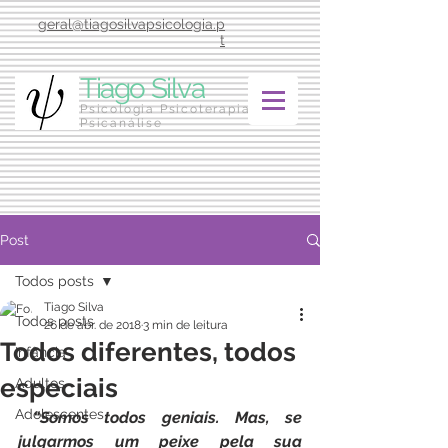
geral@tiagosilvapsicologia.p
t
Tiago Silva
Psicologia Psicoterapia
Psicanálise
Post
Todos posts
Tiago Silva
Todos posts
26 de abr. de 2018
3 min de leitura
Todos diferentes, todos
Infância
especiais
Adultos
Adolescentes
“Somos todos geniais. Mas, se 
julgarmos um peixe pela sua 