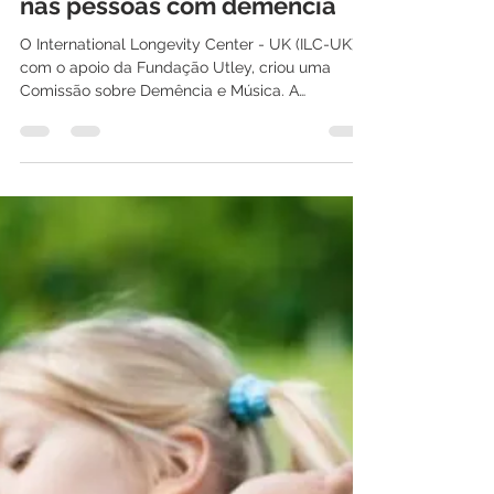
Tiago Silva
23 de jan. de 2018
1 min de leitura
A música pode ajudar na
recuperação de informações
nas pessoas com demência
O International Longevity Center - UK (ILC-UK),
com o apoio da Fundação Utley, criou uma
Comissão sobre Demência e Música. A
Comissão...