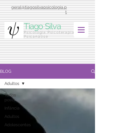
geral@tiagosilvapsicologia.p
t
Tiago Silva
Psicologia Psicoterapia
Psicanálise
BLOG
Adultos
Todos
posts
Infância
Adultos
Adolescentes