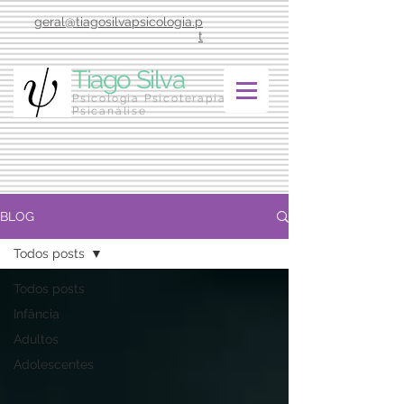
geral@tiagosilvapsicologia.p
t
Tiago Silva
Psicologia Psicoterapia
Psicanálise
BLOG
Todos posts
Todos posts
Infância
Adultos
Adolescentes