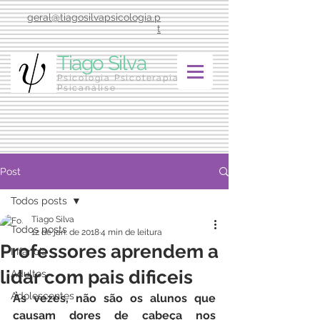
geral@tiagosilvapsicologia.p
t
Tiago Silva
Psicologia Psicoterapia
Psicanálise
Post
Todos posts
Tiago Silva
Todos posts
12 de jan. de 2018
4 min de leitura
Professores aprendem a
Infância
lidar com pais dificeis
Adultos
Adolescentes
Às vezes, não são os alunos que 
causam dores de cabeça nos 