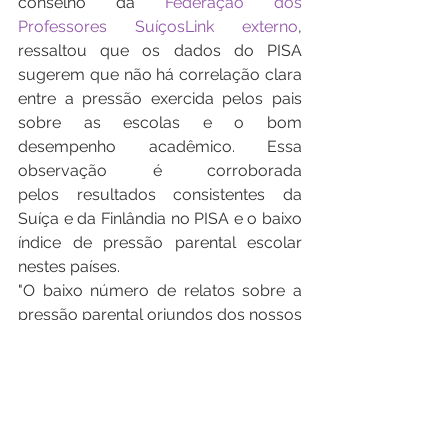
conselho da 
Federação dos 
Professores SuíçosLink externo
, 
ressaltou que os dados do PISA 
sugerem que não há correlação clara 
entre a pressão exercida pelos pais 
sobre as escolas e o bom 
desempenho acadêmico. Essa 
observação é corroborada 
pelos resultados consistentes da 
Suíça e da Finlândia no PISA e o baixo 
índice de pressão parental escolar 
nestes países.
"O baixo número de relatos sobre a 
pressão parental oriundos dos nossos 
diretores escolares pode estar 
associado ao elevado nível de 
confiança que os pais depositam no 
sistema escolar e ao alto padrão 
profissional dos professores. A 